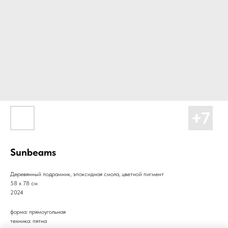
Sunbeams
Деревянный подрамник, эпоксидная смола, цветной пигмент
58 х 78 см
2024
форма: прямоугольная
техника: пятна